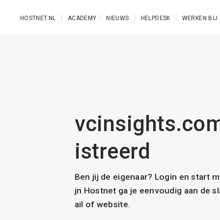
Ga naar de hoofdinhoud
HOSTNET.NL
ACADEMY
NIEUWS
HELPDESK
WERKEN BIJ
vcinsights.com
istreerd
Ben jij de eigenaar? Login en start 
jn Hostnet ga je eenvoudig aan de 
ail of website.